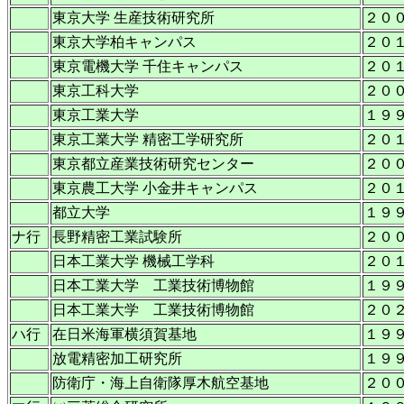
東京大学 生産技術研究所
２０
東京大学柏キャンパス
２０
東京電機大学 千住キャンパス
２０
東京工科大学
２０
東京工業大学
１９
東京工業大学 精密工学研究所
２０
東京都立産業技術研究センター
２０
東京農工大学 小金井キャンパス
２０
都立大学
１９
ナ行
長野精密工業試験所
２０
日本工業大学 機械工学科
２０
日本工業大学 工業技術博物館
１９
日本工業大学 工業技術博物館
２０
ハ行
在日米海軍横須賀基地
１９
放電精密加工研究所
１９
防衛庁・海上自衛隊厚木航空基地
２０