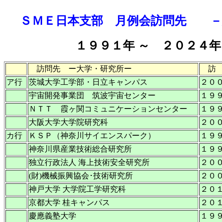
ＳＭＥ日本支部 月例会訪問先 －
１９９１年 ～ ２０２４年
訪問先 ー大学・研究所ー
訪
ア行
茨城大学工学部・日立キャンパス
２０
宇宙開発事業団 筑波宇宙センター
１９
ＮＴＴ 霞ヶ関コミュニケーションセンター
１９
大阪大学大学院研究科
２０
カ行
ＫＳＰ（神奈川サイエンスパーク）
１９
神奈川県産業技術総合研究所
１９
独立行政法人 海上技術安全研究所
２０
(財)機械振興協会･技術研究所
２０
神戸大学 大学院工学研究科
２０
京都大学 桂キャンパス
２０
慶應義塾大学
１９