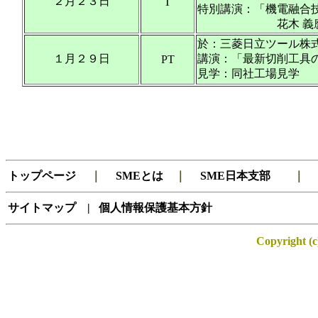
２月２３日
T
特別講演：「機電融合
花木 義麿 氏 （
於：三菱日立ツール株
１月２９日
講演：「最新切削工具
PT
見学：同社工場見学
トップページ
｜
SMEとは
｜
SME日本支部
サイトマップ
|
個人情報保護基本方針
Copyright (