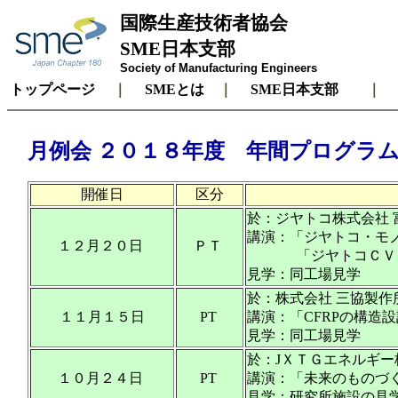
国際生産技術者協会
SME日本支部
Society of Manufacturing Engineers
トップページ
｜
SMEとは
｜
SME日本支部
月例会 ２０１８年度 年間プログラ
開催日
区分
於：ジヤトコ株式会社 
講演：「ジヤトコ・モ
１２月２０日
ＰＴ
「ジヤトコＣＶＴ
見学：同工場見学
於：株式会社 三協製作
１１月１５日
PT
講演：「CFRPの構造
見学：同工場見学
於：JＸＴＧエネルギー
１０月２４日
PT
講演：「未来のものづ
見学：研究所施設の見