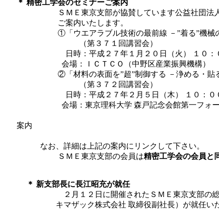
＊ 精密工学会のセミナーご案内
ＳＭＥ東京支部が協賛しています公益社団法人精密
ご案内いたします。
①「ウエアラブル技術の最前線 －”着る”機械
（第３７１回講習会）
日時：平成２７年１月２０日（火） １０：００
会場：ＩＣＴＣＯ（中野区産業振興機構）
②「材料の表面を”超”制御する －浄める・貼る
（第３７２回講習会）
日時：平成２７年２月５日（木） １０：００ 
会場：東京理科大学 森戸記念会館第一フォー
案内
なお、詳細は上記の案内にリンクして下さい。
ＳＭＥ東京支部の会員は
精密工学会の会員と
＊ 新支部長に長江昭充が就任
２月１２日に開催されたＳＭＥ東京支部の総
キマザック株式会社 取締役副社長）が就任いた