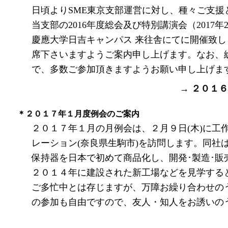
日頃よりSME東京支部運営に対し、種々ご支
当支部の2016年度総会及び特別講演会（2017年2月例
慶應大学日吉キャンパス 来往舎にてに開催致
席下さいますようご案内申し上げます。なお、
で、多数ご参加頂きますよう
→ ２０１
＊２０１７年１月度例会のご案内
２０１７年１月の月例会は、２月９日(木)に工
レーション(奈良県生駒市)を訪問します。同社
保持器を日本で初めて商品化し、開発･製造･
２０１４年に建設された新工場などを見学する
ご多忙中とは存じますが、万障お繰り合わせの
の参加も自由ですので、友人・知人をお誘いの