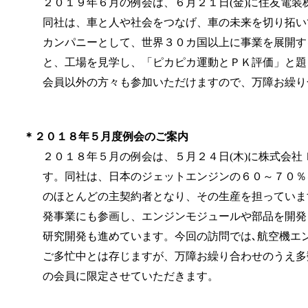
２０１９年６月の例会は、６月２１日(金)に住友電装
同社は、車と人や社会をつなげ、車の未来を切り拓い
カンパニーとして、世界３０カ国以上に事業を展開す
と、工場を見学し、「ピカピカ運動とＰＫ評価」と題
会員以外の方々も参加いただけますので、
万障お繰り
＊２０１８年５月度例会のご案内
２０１８年５月の例会は、５月２４日(木)に株式会社Ｉ
す。同社は、日本のジェットエンジンの６０～７０％
のほとんどの主契約者となり、その生産を担っていま
発事業にも参画し、エンジンモジュールや部品を開発
研究開発も進めています。今回の訪問では､航空機エ
ご多忙中とは存じますが、万障お繰り合わせのうえ多
の会員に限定させていただきます。