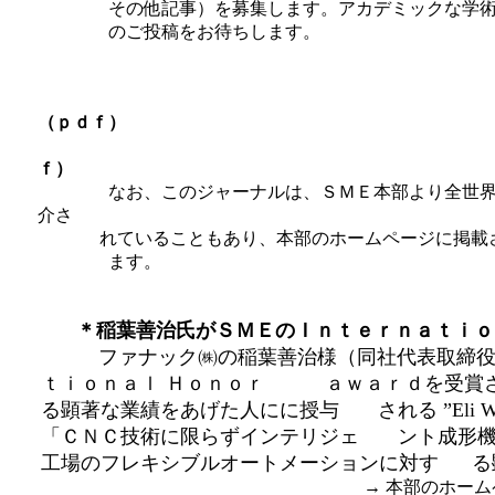
その他記事）を募集します。アカデミックな学術論
のご投稿をお待ちします。
（ｐｄｆ）
ｆ）
なお、このジャーナルは、ＳＭＥ本部より全世界の会
介さ
れていることもあり、本部のホームページに掲載され
ます。
＊稲葉善治氏がＳＭＥのＩｎｔｅｒｎａｔｉｏ
ファナック㈱の稲葉善治様（同社代表取締役
ｔｉｏｎａｌ Ｈｏｎｏｒ ａｗａｒｄを受賞
る顕著な業績をあげた人にに授与 される ”Eli Whitney
「ＣＮＣ技術に限らずインテリジェ ント成形機
工場のフレキシブルオートメーションに対す る
→ 本部のホー