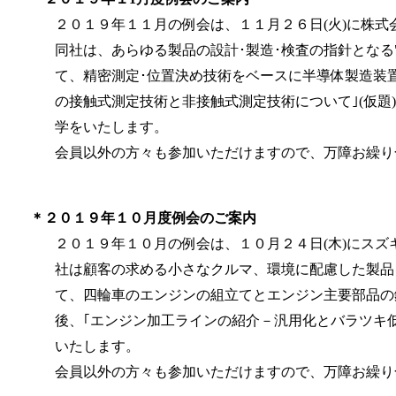
２０１９年１１月の例会は、１１月２６日(火)に株式
同社は、あらゆる製品の設計･製造･検査の指針となる"
て、精密測定･位置決め技術をベースに半導体製造装
の接触式測定技術と非接触式測定技術について｣(仮
学をいたします。
会員以外の方々も参加いただけますので、
万障お繰り
＊２０１９年１０月度例会のご案内
２０１９年１０月の例会は、１０月２４日(木)にスズ
社は顧客の求める小さなクルマ、環境に配慮した製品
て、
四輪車のエンジンの組立てとエンジン主要部品の
後、｢エンジン加工ラインの紹介－汎用化とバラツキ
いたします。
会員以外の方々も参加いただけますので、
万障お繰り