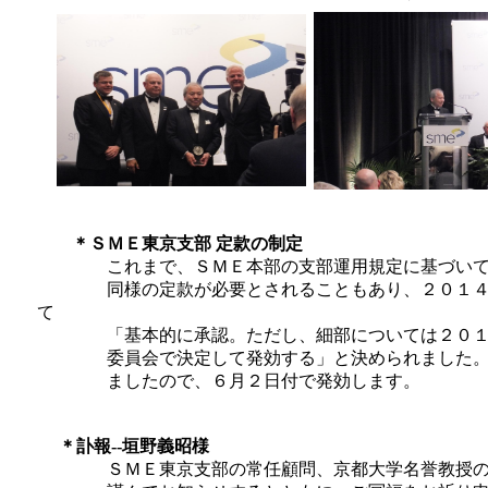
＊ＳＭＥ東京支部 定款の制定
これまで、ＳＭＥ本部の支部運用規定に基づいて運
同様の定款が必要とされることもあり、２０１４年
て
「基本的に承認。ただし、細部については２０１５
委員会で決定して発効する」と決められました。２
ましたので、６月２日付で発効します。
＊訃報--垣野義昭様
ＳＭＥ東京支部の常任顧問、京都大学名誉教授の垣