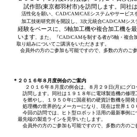
試作部(東京都羽村市)を訪問します。同社
活性化を願い、
CAD/CAM/CAE
システムやサービス
加工技術研究所を開設し、
3
次元統合
CAD/CAM
シス
経験をベースに、
5
軸加工機や複合加工機を最
います
また、『
CAD/CAM
を制する者が
5
軸・複合
。
取り組みについてご講演をいただきます。
会員外の方のご参加も可能ですので、多数の方のご参
＊２０１６年８月度例会のご案内
２０１６年８月度の例会は、８月２９日(月)にグロー
訪問します。同社は１９１８年に電球製造機の修理工
を燃やし、１９５０年に国産初の硬貨計数機を開発し
処理機の世界的なメーカーになり、現在は世界１００
今回の訪問では、ヒト型ロボット活用の最新事例につ
最先端の製造ラインを見学いたします。
会員外の方のご参加も可能ですので、多数の方のご参