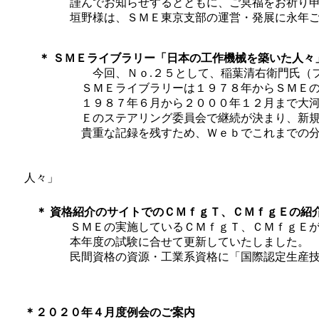
謹んでお知らせするとともに、ご冥福をお祈り申
垣野様は、ＳＭＥ東京支部の運営・発展に永年ご尽
＊ ＳＭＥライブラリー「日本の工作機械を築いた人々
今回、Ｎｏ.２５として、稲葉清右衛門氏（ファナ
ＳＭＥライブラリーは１９７８年からＳＭＥのライ
１９８７年６月から２０００年１２月まで大河出版
Ｅのステアリング委員会で継続が決まり、新規の方
貴重な記録を残すため、Ｗｅｂでこれまでの分を
人々」
＊ 資格紹介のサイトでのＣＭｆｇＴ、ＣＭｆｇＥの紹
ＳＭＥの実施しているＣＭｆｇＴ、ＣＭｆｇＥが、
本年度の試験に合せて更新していたしました。
民間資格の資源・工業系資格に「国際認定生産技術
＊２０２０年４月度例会のご案内