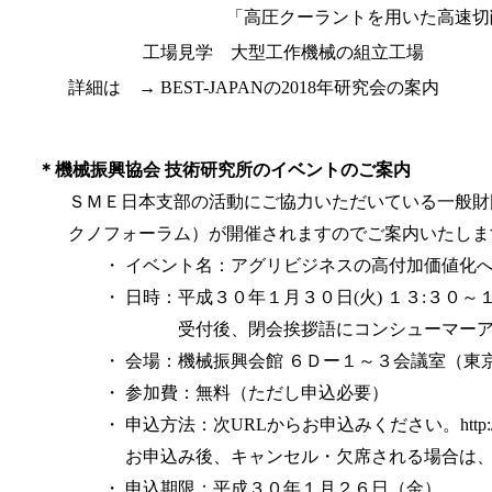
「高圧クーラントを用いた高速切削
工場見学 大型工作機械の組立工場
詳細は
→ BEST-JAPANの2018年研究会の案内
＊機械振興協会 技術研究所のイベントのご案内
ＳＭＥ日本支部の活動にご協力いただいている一般財団
クノフォーラム）が開催されますのでご案内いたしま
・ イベント名：アグリビジネスの高付加価値化
・ 日時：平成３０年１月３０日(火) １３:３０～１７
受付後、閉会挨拶語にコンシューマーアグリ
・ 会場：機械振興会館 ６Ｄー１～３会議室（東
・ 参加費：無料（ただし申込必要）
・ 申込方法：次URLからお申込みください。
http
お申込み後、キャンセル・欠席される場合は、
・ 申込期限：平成３０年１月２６日（金）