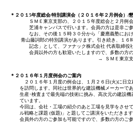
＊２０１5年度総会/特別講演会（２０１６年２月例会）/
ＳＭＥ東京支部の、２０１５年度総会と２月例会（
芝浦キャンパスで行います。会員の方は是非ご参
なお、その後１５時３０分から「慶應義塾における人
青山藤詞郎の特別講演があります。引き続き、１６時３０分から「Eli 
記念」として、ファナック株式会社 代表取締役社長
会員以外の方も歓迎いたしますので、多数の方の
→ ＳＭＥ東京
＊２０１６年１月度例会のご案内
２０１６年１月度の例会は、１月２６日(火)に日立
を訪問します。同社は世界的な建設機械メーカーであり
生産･検査まで最先端の技術に挑み、高次元の建設機
ています。
今回は、会社・工場の紹介のあと工場を見学をさせて
ル戦略と課題 (仮題)」と題してご講演をいただきま
会員外の方のご参加も可能ですので、多数の