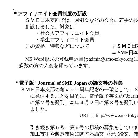
.
＊
アフィリエイト会員制度の新設
ＳＭＥ日本支部では、月例会などの会合に若手の技術
創設しました。対象は
・社会人アフィリエイト会員
・学生アフリィエイト会員
この資格、特典などについて
→ ＳＭＥ
→ SME日
MS Word形式の登録申込書は
admin@sme-tokyo.org
多数の方の入会を願っています。
＊電子版 "Jourmal of SME Japan の論文等の募集
ＳＭＥ日本支部の創立５０周年記念の一環として、Ｓ
に発信することを目的に、電子版で英文の"Jourmal of
に第２号を発刊、本年４月２日に第３号を発刊いた
ました。
URL： http://www.sme-tokyo.org/jou
引き続き第５号、第６号の原稿の募集をしていま
加工技術や製造技術に関する論文（研究論文、技術