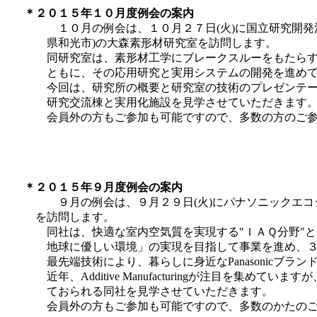
＊２０１５年１０月度例会の案内
１０月の例会は、１０月２７日(火)に国立研究開発
県和光市)の大森素形材研究室を訪問します。
同研究室は、素形材工学にブレークスルーをもたらす
ともに、その応用研究と実用システムの開発を進めて
今回は、研究所の概要と研究室の技術のプレゼンテー
研究交流棟と実用化施設を見学させていただきます
会員外の方もご参加も可能ですので、多数の
＊２０１５年９月度例会の案内
９月の例会は、９月２９日(火)にパナソニックエコ
を訪問します。
同社は、快適な室内空気質を実現する"ＩＡＱ分野"と"
地球に優しい環境」の実現を目指して事業を進め、３
最先端技術により、暮らしに身近なPanasonicブラ
近年、Additive Manufacturingが注目を集めて
ておられる同社を見学させていただきます。
会員外の方もご参加も可能ですので、多数の