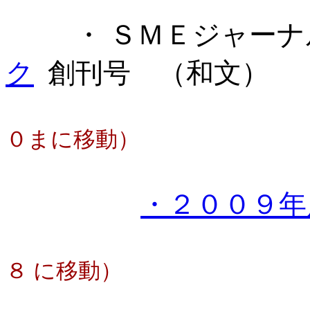
・ ＳＭＥジャーナ
ク
創刊号 （和文）
０まに移動）
・２００９年
８ に移動）