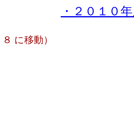
・２０１０年
８ に移動）